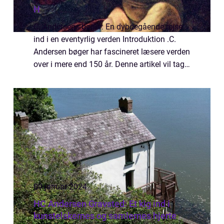
H
C. Andersens bøger: En dybdegående rejse
ind i en eventyrlig verden Introduktion .C.
Andersen bøger har fascineret læsere verden
over i mere end 150 år. Denne artikel vil tage
dig med på en dybdegående rejse ind i
universet af H.C. Andersens bøger og...
09 januar 2024
HC Andersen Gravsted: Et kig ind i
kunstelskernes og samlernes hjerte