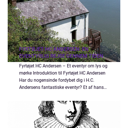
11 januar 2024
FYRTØJET HC ANDERSEN: EN
EVENTYRLIG REJSE GENNEM TIDEN
Fyrtøjet HC Andersen – Et eventyr om lys og
mørke Introduktion til Fyrtøjet HC Andersen
Har du nogensinde fordybet dig i H.C.
Andersens fantastiske eventyr? Et af hans
mest elskede og tidløse eventyr er “Fyrtøjet”.
Dette magiske eve...