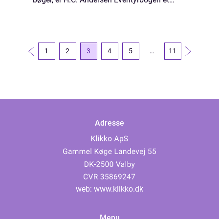
mesterværk, du ikke må gå glip af. Denne
enestående bog er ikke blot en samling af
d...
1
2
3
4
5
…
11
Adresse
web:
www.klikko.dk
Menu