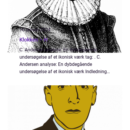
10 januar 2024
Klokken – H
C. Andersen analyse: En dybdegående
undersøgelse af et ikonisk værk tag: . C.
Andersen analyse: En dybdegående
undersøgelse af et ikonisk værk Indledning: I
denne artikel vil vi dykke ned i H.C.
Andersens berømte eventyr “Klokken” og
anal...