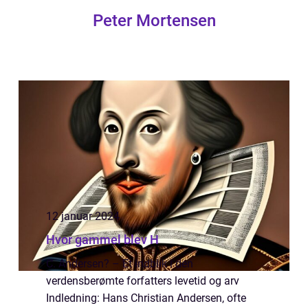
Peter Mortensen
12 januar 2024
Hvor gammel blev H
C. Andersen? – Et indblik i den
verdensberømte forfatters levetid og arv
Indledning: Hans Christian Andersen, ofte