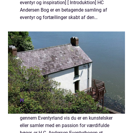
eventyr og inspiration] [ Introduktion] HC
Andersen Bog er en betagende samling af
eventyr og fortællinger skabt af den
verdenskendte danske forfatter, H.C.
Andersen. Bogen er en skattekiste...
09 januar 2024
H
C. Andersen Eventyrbogen: En Tidsrejse
gennem Eventyrland vis du er en kunstelsker
eller samler med en passion for værdifulde
bøger, er H.C. Andersen Eventyrbogen et