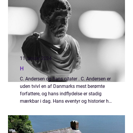
inden for dansk litteratur og eventyr. Han...
11 januar 2024
H
C. Andersen og hans citater . C. Andersen er
uden tvivl en af Danmarks mest berømte
forfattere, og hans indflydelse er stadig
mærkbar i dag. Hans eventyr og historier har
lykkeligt underholdt generationer af børn og
voksne. Men det er ikke kun hans f...