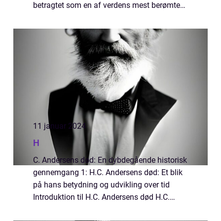
betragtet som en af verdens mest berømte
eventyrdigtere, var en dansk forfatter, der
levede mellem 1805 og 1875. I denne artikel
...
11 januar 2024
H
C. Andersens død: En dybdegående historisk
gennemgang 1: H.C. Andersens død: Et blik
på hans betydning og udvikling over tid
Introduktion til H.C. Andersens død H.C.
Andersen er et navn, der står som et ikon