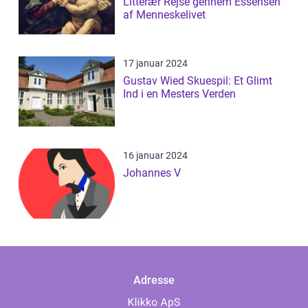
Litterær Rejse gennem Essensen
af Menneskelivet
17 januar 2024
Gustav Wied Skuespil: Et Glimt
Ind i en Mesters Verden
16 januar 2024
Johannes V
Adresse