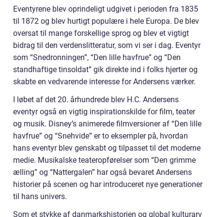
Eventyrene blev oprindeligt udgivet i perioden fra 1835
til 1872 og blev hurtigt populære i hele Europa. De blev
oversat til mange forskellige sprog og blev et vigtigt
bidrag til den verdenslitteratur, som vi ser i dag. Eventyr
som “Snedronningen”, “Den lille havfrue” og “Den
standhaftige tinsoldat” gik direkte ind i folks hjerter og
skabte en vedvarende interesse for Andersens værker.
I løbet af det 20. århundrede blev H.C. Andersens
eventyr også en vigtig inspirationskilde for film, teater
og musik. Disney’s animerede filmversioner af “Den lille
havfrue” og “Snehvide” er to eksempler på, hvordan
hans eventyr blev genskabt og tilpasset til det moderne
medie. Musikalske teateropførelser som “Den grimme
ælling” og “Nattergalen” har også bevaret Andersens
historier på scenen og har introduceret nye generationer
til hans univers.
Som et stykke af danmarkshistorien og global kulturarv