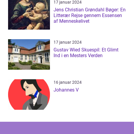
17 januar 2024
Jens Christian Grøndahl Bøger: En
Litterær Rejse gennem Essensen
af Menneskelivet
17 januar 2024
Gustav Wied Skuespil: Et Glimt
Ind i en Mesters Verden
16 januar 2024
Johannes V