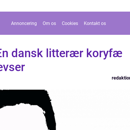
Annoncering
Om os
Cookies
Kontakt os
n dansk litterær koryfæ
evser
redaktio