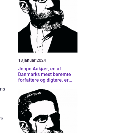
18 januar 2024
Jeppe Aakjær, en af
Danmarks mest berømte
forfattere og digtere, er
kendt for sine smukke
ens
sange og digte, der har
formået at berøre
generationer af mennesker
re