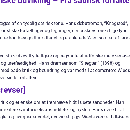
iske udvikling – Fra satirisk forfatte
ræges af en tydelig satirisk tone. Hans debutroman, “Knagsted”,
ristiske fortællinger og tegninger, der beskrev forskellige typer
nne bog blev godt modtaget og etablerede Wied som en af land
ied sin skrivestil yderligere og begyndte at udforske mere seriøse
n og uretfærdighed. Hans dramaer som “Slægten” (1898) og
med både kritik og beundring og var med til at cementere Wieds
ersielle forfattere.
revser]
ritik og et ønske om at fremhæve hidtil usete sandheder. Han
kommentere samfundets absurditeter og hykleri. Hans evne til at
r og svagheder er det, der virkelig gør Wieds værker tidløse o