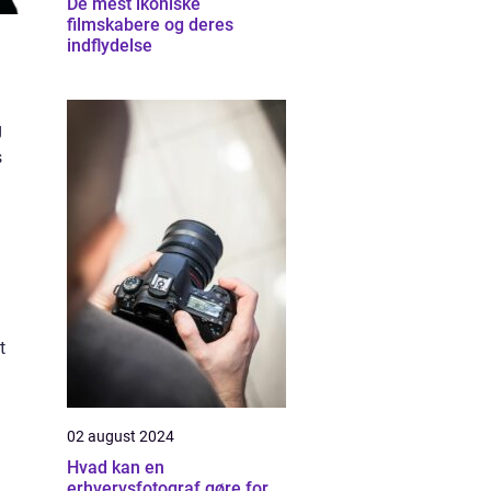
De mest ikoniske
filmskabere og deres
indflydelse
g
s
t
02 august 2024
Hvad kan en
erhvervsfotograf gøre for