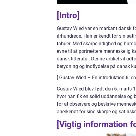
[Intro]
Gustav Wied var en markant dansk for
århundrede. Han er kendt for sin sati
tabuer. Med skarpsindighed og humor
evne til at portrættere menneskelig ka
dansk litteratur. Denne artikel vil udf
betydning og indflydelse på dansk ku
[ Gustav Wied – En introduktion til e
Gustav Wied blev født den 6. marts 1
hvor han fik en solid uddannelse og ble
for at observere og beskrive menneske
anerkendt for sine skarpe og satir
[Vigtig information f