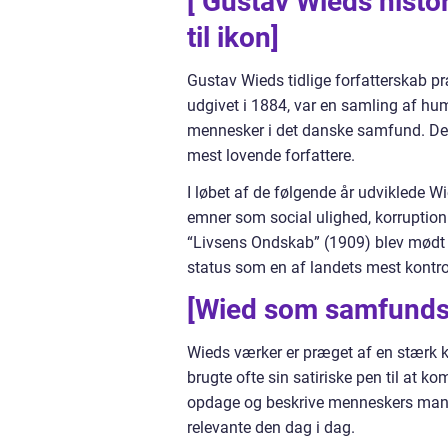
[ Gustav Wieds histor
til ikon]
Gustav Wieds tidlige forfatterskab p
udgivet i 1884, var en samling af humo
mennesker i det danske samfund. De
mest lovende forfattere.
I løbet af de følgende år udviklede W
emner som social ulighed, korruptio
“Livsens Ondskab” (1909) blev mødt 
status som en af landets mest kontrov
[Wied som samfunds
Wieds værker er præget af en stærk k
brugte ofte sin satiriske pen til at 
opdage og beskrive menneskers mangle
relevante den dag i dag.