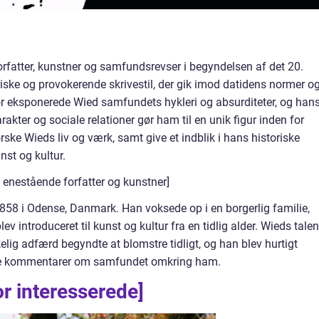
fatter, kunstner og samfundsrevser i begyndelsen af det 20.
riske og provokerende skrivestil, der gik imod datidens normer o
 eksponerede Wied samfundets hykleri og absurditeter, og han
rakter og sociale relationer gør ham til en unik figur inden for
orske Wieds liv og værk, samt give et indblik i hans historiske
nst og kultur.
n enestående forfatter og kunstner]
858 i Odense, Danmark. Han voksede op i en borgerlig familie,
v introduceret til kunst og kultur fra en tidlig alder. Wieds talen
lig adfærd begyndte at blomstre tidligt, og han blev hurtigt
iske kommentarer om samfundet omkring ham.
or interesserede]