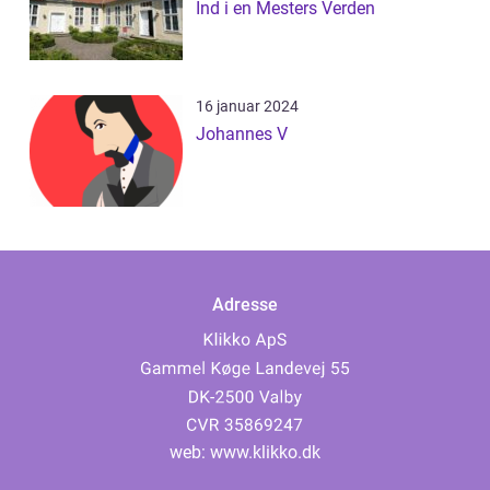
Ind i en Mesters Verden
16 januar 2024
Johannes V
Adresse
web:
www.klikko.dk