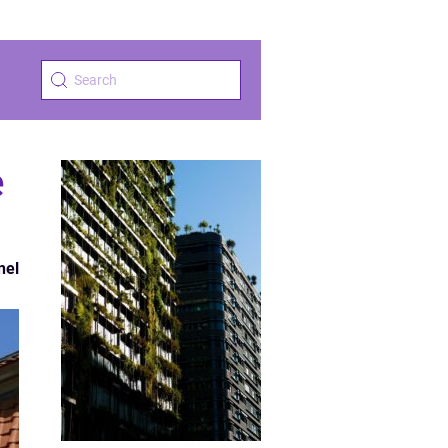
e
nel