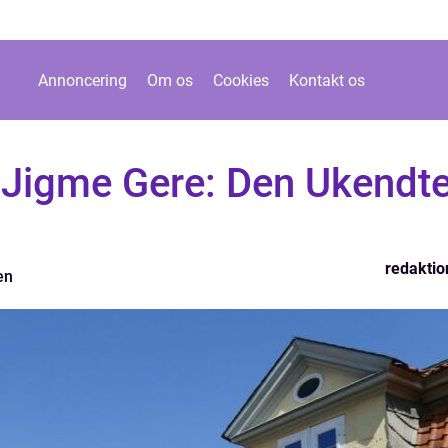
Annoncering
Om os
Cookies
Kontakt os
Jigme Gere: Den Ukendt
redaktio
en