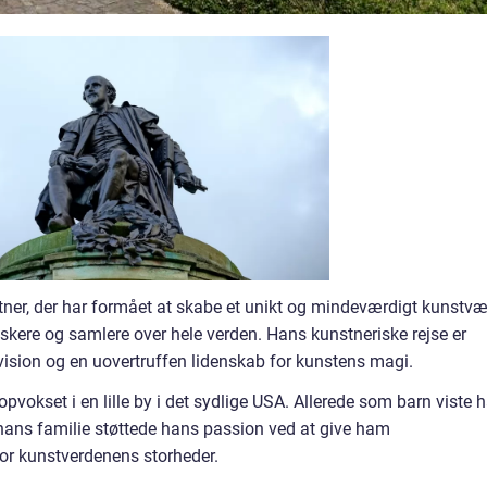
er, der har formået at skabe et unikt og mindeværdigt kunstvæ
kere og samlere over hele verden. Hans kunstneriske rejse er
vision og en uovertruffen lidenskab for kunstens magi.
okset i en lille by i det sydlige USA. Allerede som barn viste 
g hans familie støttede hans passion ved at give ham
r kunstverdenens storheder.