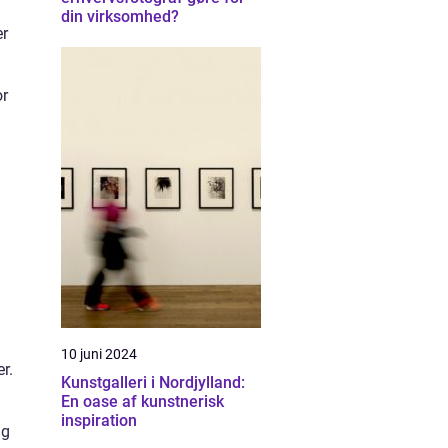
din virksomhed?
er
or
10 juni 2024
r.
Kunstgalleri i Nordjylland:
En oase af kunstnerisk
inspiration
ng