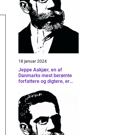
18 januar 2024
Jeppe Aakjær, en af
Danmarks mest berømte
forfattere og digtere, er
kendt for sine smukke
sange og digte, der har
formået at berøre
generationer af mennesker