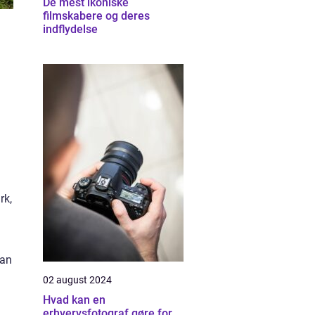
De mest ikoniske
filmskabere og deres
indflydelse
rk,
han
02 august 2024
Hvad kan en
erhvervsfotograf gøre for