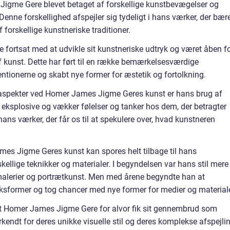
 Jigme Gere blevet betaget af forskellige kunstbevægelser og
Denne forskellighed afspejler sig tydeligt i hans værker, der bær
orskellige kunstneriske traditioner.
fortsat med at udvikle sit kunstneriske udtryk og været åben f
 af kunst. Dette har ført til en række bemærkelsesværdige
ntionerne og skabt nye former for æstetik og fortolkning.
spekter ved Homer James Jigme Geres kunst er hans brug af
g eksplosive og vækker følelser og tanker hos dem, der betragter
hans værker, der får os til at spekulere over, hvad kunstneren
mes Jigme Geres kunst kan spores helt tilbage til hans
ellige teknikker og materialer. I begyndelsen var hans stil mere
 malerier og portrætkunst. Men med årene begyndte han at
ksformer og tog chancer med nye former for medier og materiale
 at Homer James Jigme Gere for alvor fik sit gennembrud som
endt for deres unikke visuelle stil og deres komplekse afspejli