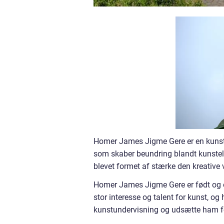
Homer James Jigme Gere er en kunstn
som skaber beundring blandt kunstels
blevet formet af stærke den kreative 
Homer James Jigme Gere er født og opv
stor interesse og talent for kunst, o
kunstundervisning og udsætte ham fo