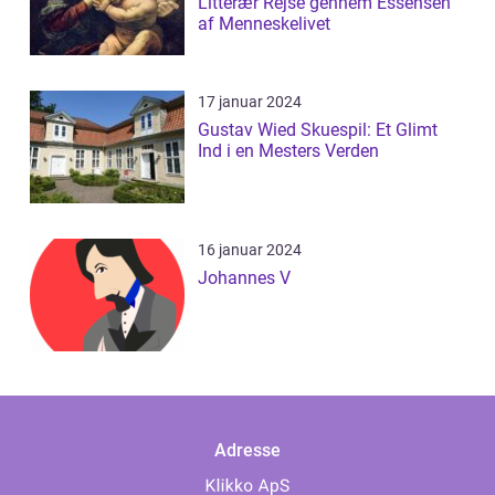
Litterær Rejse gennem Essensen
af Menneskelivet
17 januar 2024
Gustav Wied Skuespil: Et Glimt
Ind i en Mesters Verden
16 januar 2024
Johannes V
Adresse