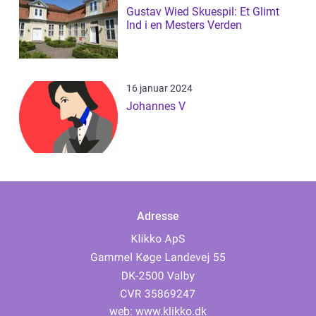
Gustav Wied Skuespil: Et Glimt
Ind i en Mesters Verden
16 januar 2024
Johannes V
Adresse
web:
www.klikko.dk