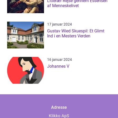
Litterær Rejse gennem Essensen
af Menneskelivet
17 januar 2024
Gustav Wied Skuespil: Et Glimt
Ind i en Mesters Verden
16 januar 2024
Johannes V
Adresse