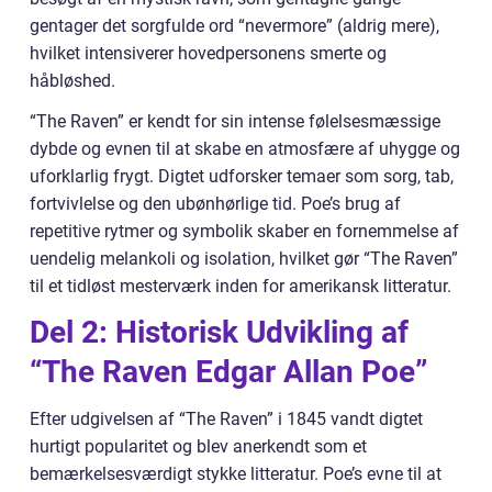
gentager det sorgfulde ord “nevermore” (aldrig mere),
hvilket intensiverer hovedpersonens smerte og
håbløshed.
“The Raven” er kendt for sin intense følelsesmæssige
dybde og evnen til at skabe en atmosfære af uhygge og
uforklarlig frygt. Digtet udforsker temaer som sorg, tab,
fortvivlelse og den ubønhørlige tid. Poe’s brug af
repetitive rytmer og symbolik skaber en fornemmelse af
uendelig melankoli og isolation, hvilket gør “The Raven”
til et tidløst mesterværk inden for amerikansk litteratur.
Del 2: Historisk Udvikling af
“The Raven Edgar Allan Poe”
Efter udgivelsen af “The Raven” i 1845 vandt digtet
hurtigt popularitet og blev anerkendt som et
bemærkelsesværdigt stykke litteratur. Poe’s evne til at