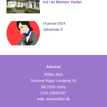
Ind i en Mesters Verden
16 januar 2024
Johannes V
Adresse
web:
www.klikko.dk