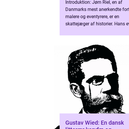
Introduktion: Jørn Riel, en af
Danmarks mest anerkendte forf
malere og eventyrere, er en
skattejæger af historier. Hans ev
at bevæge sig mellem forskelli
kunstformer og skabe banebryd
Gustav Wied: En dansk