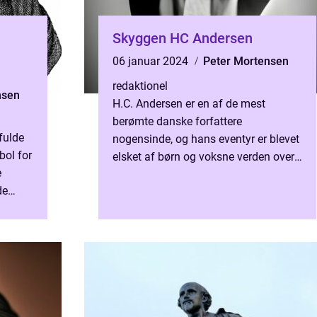
Skyggen HC Andersen
06 januar 2024
Peter Mortensen
redaktionel
nsen
H.C. Andersen er en af de mest
berømte danske forfattere
fulde
nogensinde, og hans eventyr er blevet
bol for
elsket af børn og voksne verden over.
e
Men blandt hans mange værker er der
de
en fortælling, der skiller sig ...
C.