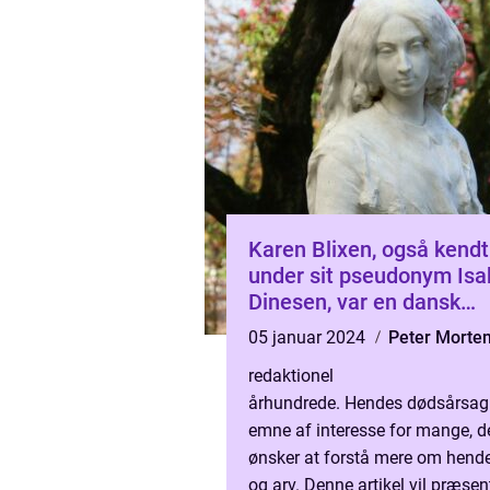
Karen Blixen, også kendt
under sit pseudonym Isa
Dinesen, var en dansk
forfatter og kunstelsker, 
05 januar 2024
Peter Morte
gjorde sig bemærket i de
redaktionel
århundrede. Hendes dødsårsag 
emne af interesse for mange, d
ønsker at forstå mere om hende
og arv. Denne artikel vil præsen