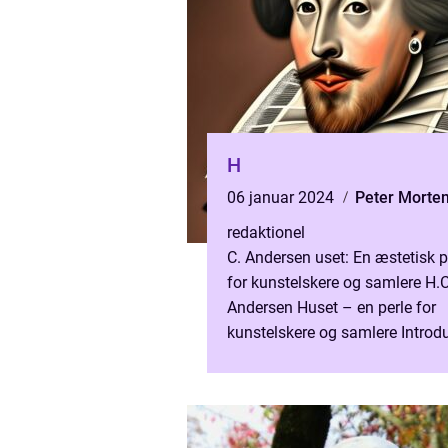
H
06 januar 2024
Peter Morte
redaktionel
C. Andersen uset: En æstetisk p
for kunstelskere og samlere H.C
Andersen Huset – en perle for
kunstelskere og samlere Introd
til H.C. Andersen Huset Uddyb
præsentation af H.C. And...