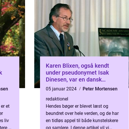
Karen Blixen, også kendt
k
under pseudonymet Isak
Dinesen, var en dansk
der
forfatter, der er berømt for
nsen
05 januar 2024
Peter Mortensen
t 20
sine enestående romaner,
redaktionel
noveller og fortællinger
er et
Hendes bøger er blevet læst og
er
beundret over hele verden, og de har
s liv
en tidløs appel til både kunstelskere
tere en
og samlere. I denne artikel vil vi