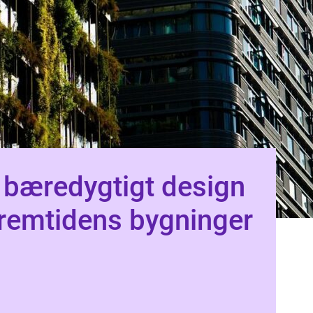
bæredygtigt design
remtidens bygninger