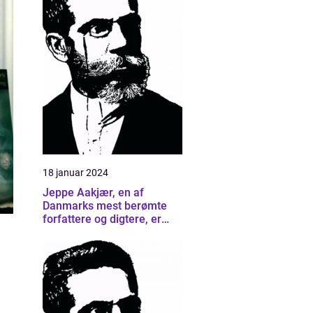
18 januar 2024
Jeppe Aakjær, en af
Danmarks mest berømte
forfattere og digtere, er
kendt for sine smukke
sange og digte, der har
formået at berøre
generationer af mennesker