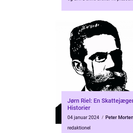
omfattende og dybdegående a
af Karen Blixens dødså...
Jørn Riel: En Skattejæger
Historier
04 januar 2024
Peter Morte
redaktionel