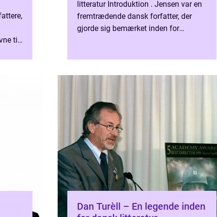
litteratur Introduktion . Jensen var en
attere,
fremtrædende dansk forfatter, der
gjorde sig bemærket inden for
ne til
forskellige litterære genrer. Hans
ge
bidrag til dansk litteratur...
en...
Dan Turèll – En legende inden