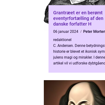
Grantræet er en berømt
eventyrfortælling af den
danske forfatter H
06 januar 2024
Peter Morte
redaktionel
C. Andersen. Denne betydnings
historie er blevet et ikonisk sym
julens magi og mirakler. I denn
artikel vil vi udforske dybtgåen
detaljer omkring grantræet i H.
Andersens eventyr, sam...