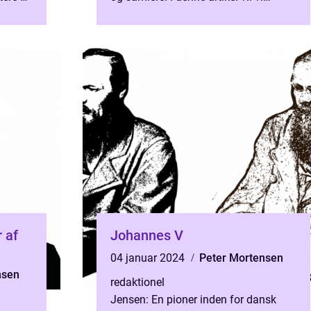
nalyse
udforske Karen Blixens bøger og
deres betydning, samt give ...
 af
Johannes V
04 januar 2024
Peter Mortensen
nsen
redaktionel
Jensen: En pioner inden for dansk