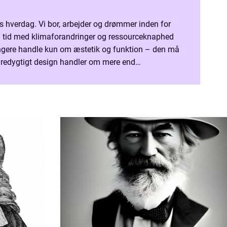
s hverdag. Vi bor, arbejder og drømmer inden for
 tid med klimaforandringer og ressourceknaphed
ængere handle kun om æstetik og funktion – den må
redygtigt design handler om mere end
handler om at t&ae...