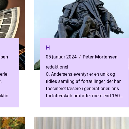
H
nsen
05 januar 2024
Peter Mortensen
redaktionel
erle
C. Andersens eventyr er en unik og
.
tidløs samling af fortællinger, der har
fascineret læsere i generationer. ans
uktion
forfatterskab omfatter mere end 150
ende
eventyr, der spænder fra de mest
kendte, såsom R...